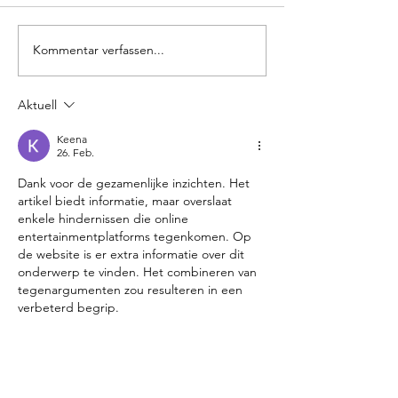
Kommentar verfassen...
WDR
DOG-E-BI
Ausgerechnet
Dogsmop
Holland zu
Aktuell
in Dombu
Besuch in
Dog-e-bi
Keena
Domburg
hunde
26. Feb.
Dank voor de gezamenlijke inzichten. Het 
artikel biedt informatie, maar overslaat 
enkele hindernissen die online 
entertainmentplatforms tegenkomen. Op 
de website is er extra informatie over dit 
onderwerp te vinden. Het combineren van 
tegenargumenten zou resulteren in een 
verbeterd begrip.